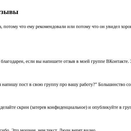
отзывы
а, потому что ему рекомендовали или потому что он увидел хор
ь благодарен, если вы напишете отзыв в моей группе ВКонтакте.
я напишу пост в свою группу про вашу работу?" Большинство со
делайте скрин (затерев конфиденциальное) и опубликуйте в груп
сибо. Это мощнее, чем текст. Люди верят видео.