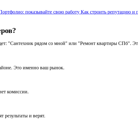
Портфолио: показывайте свою работу
Как строить репутацию и 
еров?
ет: "Сантехник рядом со мной" или "Ремонт квартиры СПб". Это 
айоне. Это именно ваш рынок.
нет комиссии.
 результаты и верят.